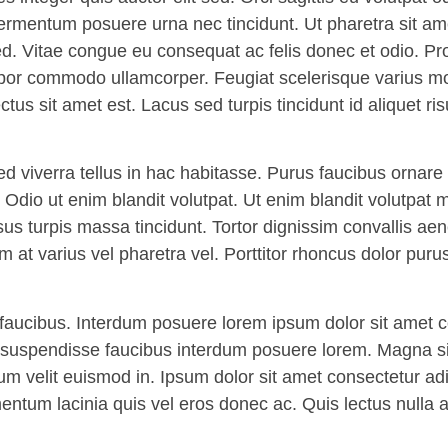
ermentum posuere urna nec tincidunt. Ut pharetra sit am
Vitae congue eu consequat ac felis donec et odio. Proin
mpor commodo ullamcorper. Feugiat scelerisque varius m
ctus sit amet est. Lacus sed turpis tincidunt id aliquet ri
d viverra tellus in hac habitasse. Purus faucibus ornare
Odio ut enim blandit volutpat. Ut enim blandit volutpat 
rsus turpis massa tincidunt. Tortor dignissim convallis ae
at varius vel pharetra vel. Porttitor rhoncus dolor puru
aucibus. Interdum posuere lorem ipsum dolor sit amet c
us suspendisse faucibus interdum posuere lorem. Magna s
um velit euismod in. Ipsum dolor sit amet consectetur adipi
tum lacinia quis vel eros donec ac. Quis lectus nulla at 