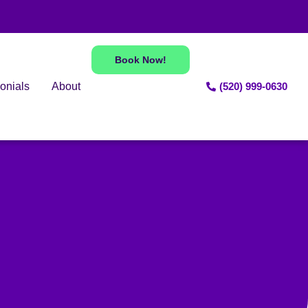
Book Now!
onials
About
(520) 999-0630