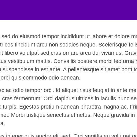
t, sed do eiusmod tempor incididunt ut labore et dolore
 ultrices tincidunt arcu non sodales neque. Scelerisque fe
dit libero volutpat sed cras ornare arcu dui vivamus. Grav
tus vestibulum mattis. Convallis posuere morbi leo urna 
spendisse in est ante. A pellentesque sit amet porttitor 
 morbi quis commodo odio aenean.
c ac odio tempor orci. Id aliquet risus feugiat in ante m
si cras fermentum. Orci dapibus ultrices in iaculis nunc s
 turpis. Egestas pretium aenean pharetra magna ac. Frin
amet. Morbi tristique senectus et netus. Neque gravida in 
la.
 integer quis auctor elit sed. Orci sagittis eu volutpat od