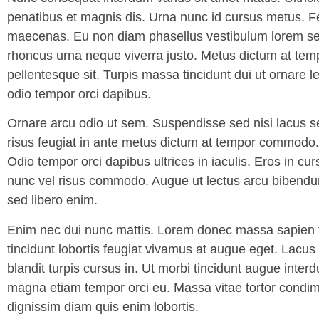
penatibus et magnis dis. Urna nunc id cursus metus. F
maecenas. Eu non diam phasellus vestibulum lorem sed. 
rhoncus urna neque viverra justo. Metus dictum at te
pellentesque sit. Turpis massa tincidunt dui ut ornare le
odio tempor orci dapibus.
Ornare arcu odio ut sem. Suspendisse sed nisi lacus se
risus feugiat in ante metus dictum at tempor commodo. 
Odio tempor orci dapibus ultrices in iaculis. Eros in cu
nunc vel risus commodo. Augue ut lectus arcu bibendum 
sed libero enim.
Enim nec dui nunc mattis. Lorem donec massa sapien f
tincidunt lobortis feugiat vivamus at augue eget. Lac
blandit turpis cursus in. Ut morbi tincidunt augue interd
magna etiam tempor orci eu. Massa vitae tortor condimen
dignissim diam quis enim lobortis.