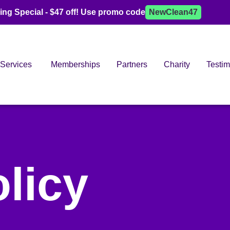
ing Special - $47 off! Use promo code
NewClean47
Services
Memberships
Partners
Charity
Testim
licy