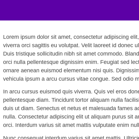
Lorem ipsum dolor sit amet, consectetur adipiscing eli
viverra orci sagittis eu volutpat. Velit laoreet id donec
Duis tristique sollicitudin nibh sit amet commodo. Blan
orci nulla pellentesque dignissim enim. Feugiat sed lec
ornare aenean euismod elementum nisi quis. Dignissim su
vehicula ipsum a arcu cursus vitae congue. Sed odio
In arcu cursus euismod quis viverra. Quis vel eros done
pellentesque diam. Tincidunt tortor aliquam nulla facili
duis ut diam. Senectus et netus et malesuada fames ac
nulla. Consectetur adipiscing elit ut aliquam purus sit 
orci. Interdum varius sit amet mattis vulputate enim nul
Nunc consequat interdum varius sit amet mattis. Ultricies